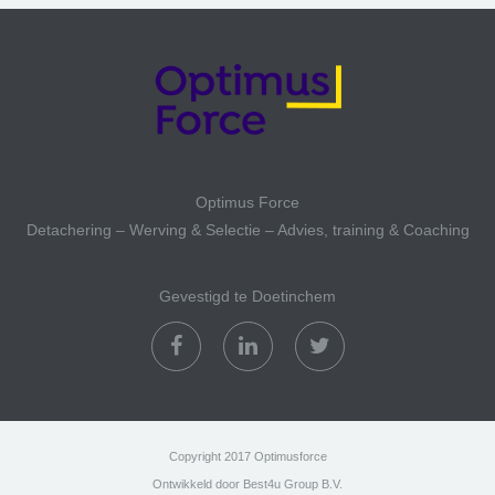
Optimus Force
Detachering – Werving & Selectie – Advies, training & Coaching
Gevestigd te Doetinchem
Copyright 2017 Optimusforce
Ontwikkeld door Best4u Group B.V.