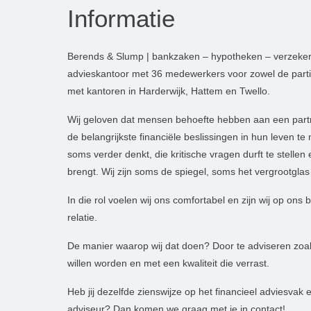
Informatie
Berends & Slump | bankzaken – hypotheken – verzekeri
advieskantoor met 36 medewerkers voor zowel de particu
met kantoren in Harderwijk, Hattem en Twello.
Wij geloven dat mensen behoefte hebben aan een part
de belangrijkste financiële beslissingen in hun leven 
soms verder denkt, die kritische vragen durft te stellen
brengt. Wij zijn soms de spiegel, soms het vergrootglas
In die rol voelen wij ons comfortabel en zijn wij op ons
relatie.
De manier waarop wij dat doen? Door te adviseren zoal
willen worden en met een kwaliteit die verrast.
Heb jij dezelfde zienswijze op het financieel adviesvak e
adviseur? Dan komen we graag met je in contact!