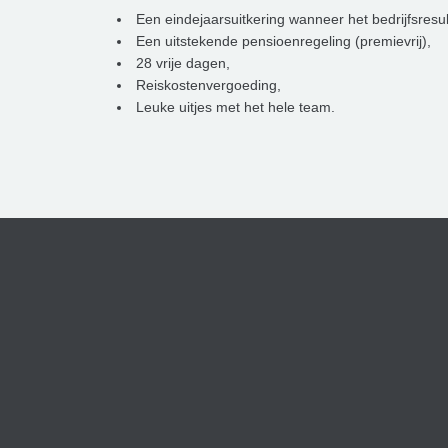
Een eindejaarsuitkering wanneer het bedrijfsresult
Een uitstekende pensioenregeling (premievrij),
28 vrije dagen,
Reiskostenvergoeding,
Leuke uitjes met het hele team.