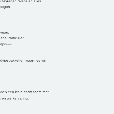
% tevreden relatie en alles
noegen.
iveau,
de Particulier,
opgedaan,
 adviespakketten waarmee wij
nnen een klein hecht team met
s en werkervaring.