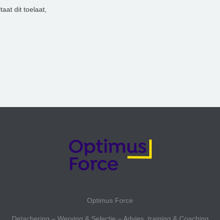
aat dit toelaat,
Optimus Force
Detachering – Werving & Selectie – Advies, training & Coaching