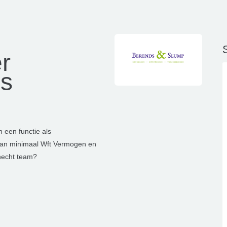
S
r
es
n een functie als
t van minimaal Wft Vermogen en
 hecht team?