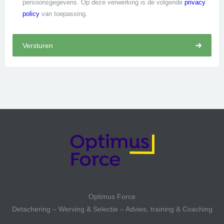
persoonsgegevens. Op deze verwerking is de volgende
privacy
policy
van toepassing.
Optimus Force
Detachering – Werving & Selectie – Advies, training & Coaching