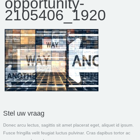
opportunity-
2105406_1920
Stel uw vraag
Donec arcu lectus, sagittis sit amet placerat eget, aliquet id ipsum.
Fusce fringilla velit feugiat luctus pulvinar. Cras dapibus tortor ac