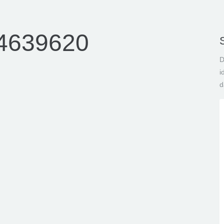
04639620
D
i
d