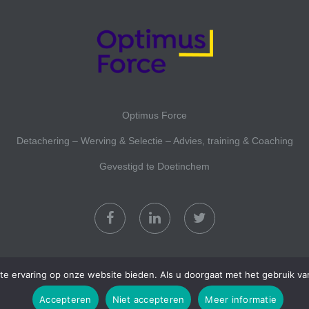
Optimus Force
Detachering – Werving & Selectie – Advies, training & Coaching
Gevestigd te Doetinchem
te ervaring op onze website bieden. Als u doorgaat met het gebruik van
Accepteren
Niet accepteren
Meer informatie
Copyright 2017 Optimusforce
-
Ontwikkeld door Best4u Group B.V.