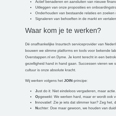
Actief benaderen en aansluiten van nieuwe financ
Uitleggen van onze proposities en onboardingstr
Onderhouden van bestaande relaties en zoeken 
Signaleren van behoeften in de markt en vertalen
Waar kom je te werken?
Dé onafhankelijke Insurtech serviceprovider van Neder
bouwen we slimme platforms en tools voor bekende labe
Overstappen.nl en Dyme. Je komt terecht in een betr
gezelligheid hand in hand gaan. Successen vieren we s
cultuur is onze absolute kracht.
Wij werken volgens het
JOIN
-principe:
J
ust do it: Niet eindeloos vergaderen, maar acti
O
pgewekt: We werken hard, maar er wordt ook v
I
nnovatief: Zie je iets dat slimmer kan? Zeg het,
N
uchter: Doe maar gewoon, we houden van duideli