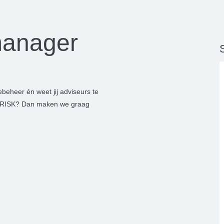
manager
S
iebeheer én weet jij adviseurs te
 RISK? Dan maken we graag