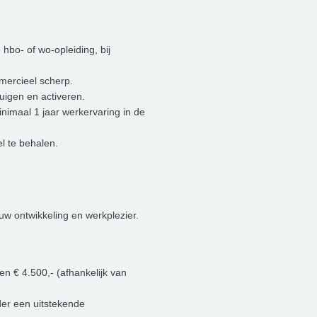
bo- of wo-opleiding, bij
mercieel scherp.
igen en activeren.
minimaal 1 jaar werkervaring in de
el te behalen.
uw ontwikkeling en werkplezier.
en € 4.500,- (afhankelijk van
er een uitstekende