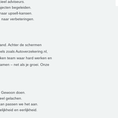
ieel adviseurs.
ajecten begeleiden.
naar upsell-kansen.
 naar verbeteringen.
land. Achter de schermen
ls zoals Autoverzekering.nl,
okken team waar hard werken en
amen – net als je groei. Onze
e. Gewoon doen.
eel gelachen.
 dan passen we het aan.
jkheid en eerlijkheid.