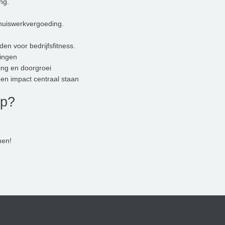
ng.
thuiswerkvergoeding.
en voor bedrijfsfitness.
ringen
ing en doorgroei
n impact centraal staan
ap?
nen!