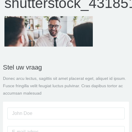
shutterstock_4318
Stel uw vraag
Donec arcu lectus, sagittis sit amet placerat eget, aliquet id ipsum.
Fusce fringilla velit feugiat luctus pulvinar. Cras dapibus tortor ac
accumsan malesuad