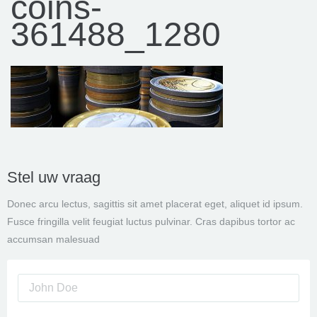
coins-
361488_1280
Stel uw vraag
Donec arcu lectus, sagittis sit amet placerat eget, aliquet id ipsum.
Fusce fringilla velit feugiat luctus pulvinar. Cras dapibus tortor ac
accumsan malesuad