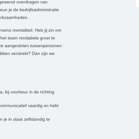
sgewenst overdragen van
un je de bedrijfsadministratie
werkzaamheden.
ns mentaliteit. Heb jij zin om
et team rendabele groei te
onze aangesloten tussenpersonen
bben verstrekt? Dan zijn we
 bij voorkeur in de richting
n
 communicatief vaardig en hebt
 je in staat zelfstandig te