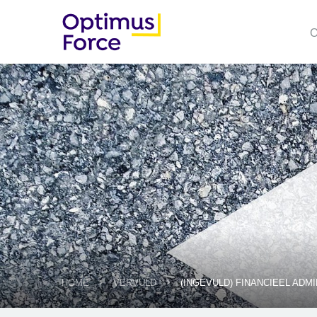
O
HOME
VERVULD
(INGEVULD) FINANCIEEL AD