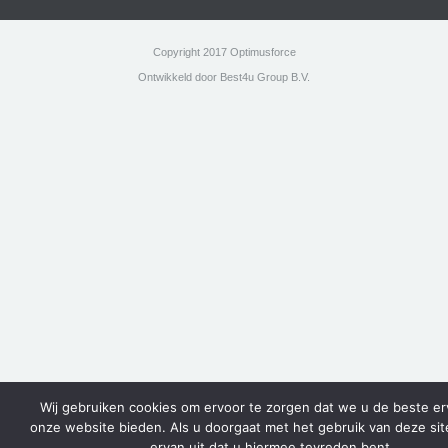
Copyright 2017 Optimusforce
Ontwikkeld door Best4u Group B.V.
Wij gebruiken cookies om ervoor te zorgen dat we u de beste er
onze website bieden. Als u doorgaat met het gebruik van deze si
ervan uit dat u hiermee tevreden bent.