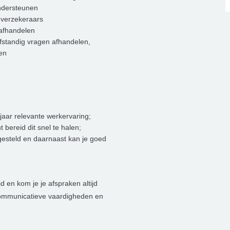
ondersteunen
 verzekeraars
afhandelen
lfstandig vragen afhandelen,
en
jaar relevante werkervaring;
bereid dit snel te halen;
ngesteld en daarnaast kan je goed
jd en kom je je afspraken altijd
 communicatieve vaardigheden en