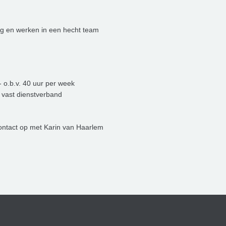
ng en werken in een hecht team
 o.b.v. 40 uur per week
n vast dienstverband
contact op met Karin van Haarlem