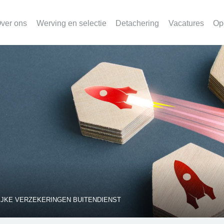
ver ons
Werving en selectie
Detachering
Vacatures
Op
LIJKE VERZEKERINGEN BUITENDIENST