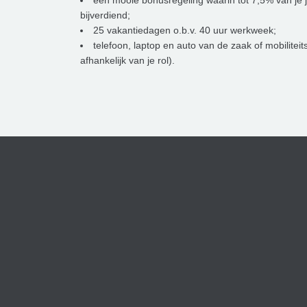
een mooie bonusregeling waarin tot 7,5% van je 
bijverdiend;
25 vakantiedagen o.b.v. 40 uur werkweek;
telefoon, laptop en auto van de zaak of mobilitei
afhankelijk van je rol).