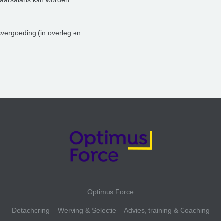
jaarsalaris kan worden
tsvergoeding (in overleg en
Optimus Force
Detachering – Werving & Selectie – Advies, training & Coaching