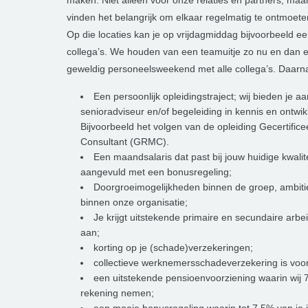
maken. Niet alleen voor onze relaties en partners, maa
vinden het belangrijk om elkaar regelmatig te ontmoete
Op die locaties kan je op vrijdagmiddag bijvoorbeeld ee
collega’s. We houden van een teamuitje zo nu en dan en
geweldig personeelsweekend met alle collega’s. Daarna
Een persoonlijk opleidingstraject; wij bieden je 
senioradviseur en/of begeleiding in kennis en ontwik
Bijvoorbeeld het volgen van de opleiding Gecertifi
Consultant (GRMC).
Een maandsalaris dat past bij jouw huidige kwalit
aangevuld met een bonusregeling;
Doorgroeimogelijkheden binnen de groep, ambi
binnen onze organisatie;
Je krijgt uitstekende primaire en secundaire arb
aan;
korting op je (schade)verzekeringen;
collectieve werknemersschadeverzekering is voo
een uitstekende pensioenvoorziening waarin wij
rekening nemen;