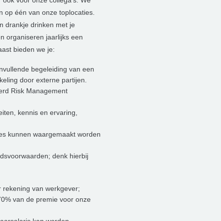
r ook voor onze collega’s. We
n op één van onze toplocaties.
n drankje drinken met je
 organiseren jaarlijks een
ast bieden we je:
aanvullende begeleiding van een
keling door externe partijen.
ceerd Risk Management
eiten, kennis en ervaring,
ties kunnen waargemaakt worden
eidsvoorwaarden; denk hierbij
r rekening van werkgever;
 70% van de premie voor onze