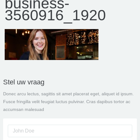
business-
3560916_1920
Stel uw vraag
Donec arcu lectus, sagittis sit amet placerat eget, aliquet id ipsum.
Fusce fringilla velit feugiat luctus pulvinar. Cras dapibus tortor ac
accumsan malesuad